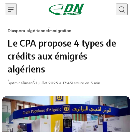
Skip to content
Diaspora algérienne
Immigration
Category
Le CPA propose 4 types de
crédits aux émigrés
algériens
By
Amir Slimani
21 juillet 2025 à 17:45
Lecture en 5 min