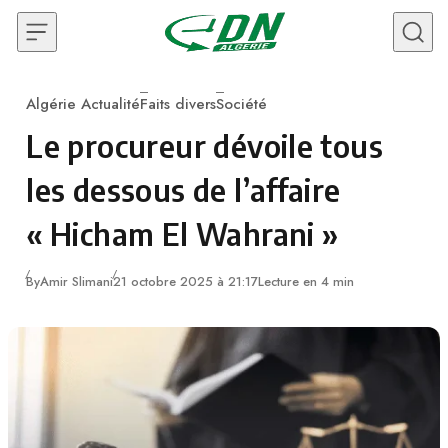
Skip to content
Algérie Actualité
Faits divers
Société
Category
Le procureur dévoile tous
les dessous de l’affaire
« Hicham El Wahrani »
By
Amir Slimani
21 octobre 2025 à 21:17
Lecture en 4 min