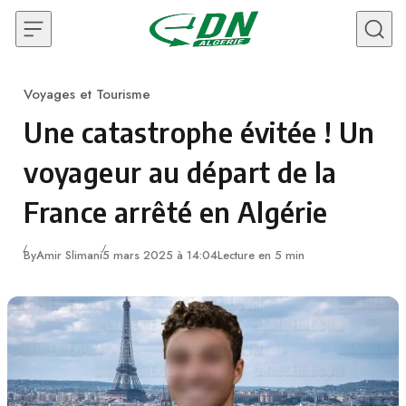
Skip to content
Voyages et Tourisme
Category
Une catastrophe évitée ! Un
voyageur au départ de la
France arrêté en Algérie
By
Amir Slimani
5 mars 2025 à 14:04
Lecture en 5 min