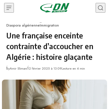
Skip to content
Diaspora algérienne
Immigration
Category
Une française enceinte
contrainte d’accoucher en
Algérie : histoire glaçante
By
Amir Slimani
12 février 2025 à 13:09
Lecture en 4 min