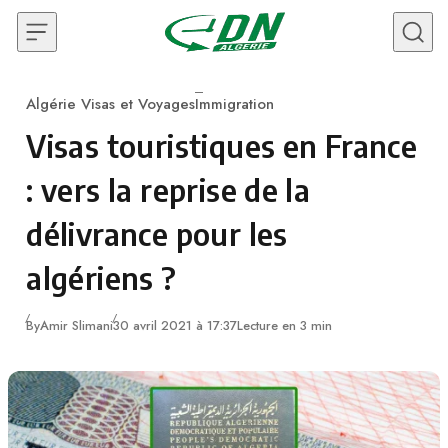
Skip to content
Algérie Visas et Voyages
Immigration
Category
Visas touristiques en France
: vers la reprise de la
délivrance pour les
algériens ?
By
Amir Slimani
30 avril 2021 à 17:37
Lecture en 3 min