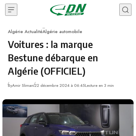
Skip to content
Algérie Actualité
Algérie automobile
Category
Voitures : la marque
Bestune débarque en
Algérie (OFFICIEL)
By
Amir Slimani
22 décembre 2024 à 06:45
Lecture en 3 min