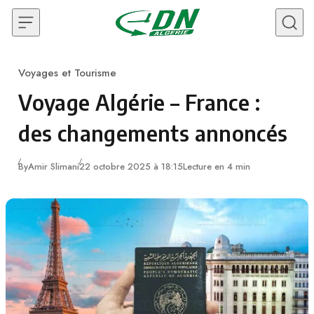
Skip to content
Voyages et Tourisme
Category
Voyage Algérie – France :
des changements annoncés
By
Amir Slimani
22 octobre 2025 à 18:15
Lecture en 4 min