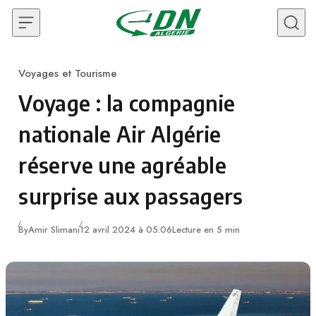
Skip to content
Voyages et Tourisme
Category
Voyage : la compagnie
nationale Air Algérie
réserve une agréable
surprise aux passagers
By
Amir Slimani
12 avril 2024 à 05:06
Lecture en 5 min