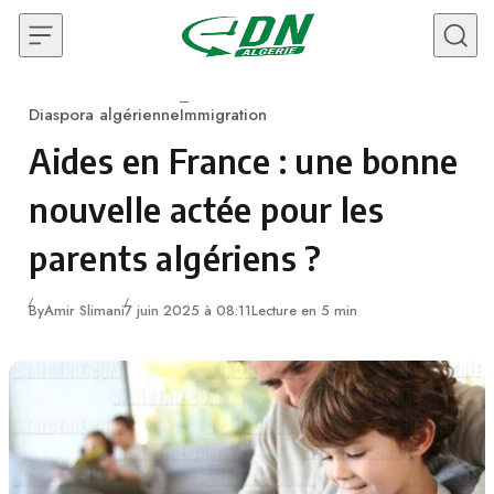
Skip to content
Diaspora algérienne
Immigration
Category
Aides en France : une bonne
nouvelle actée pour les
parents algériens ?
By
Amir Slimani
7 juin 2025 à 08:11
Lecture en 5 min