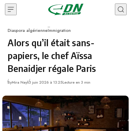
Skip to content
Diaspora algérienne
Immigration
Category
Alors qu’il était sans-
papiers, le chef Aïssa
Benaidjer régale Paris
By
Mira Nayli
3 juin 2026 à 13:25
Lecture en 3 min