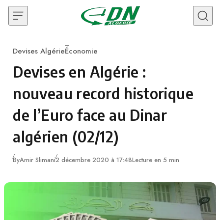
Skip to content
Devises Algérie
Économie
Category
Devises en Algérie :
nouveau record historique
de l’Euro face au Dinar
algérien (02/12)
By
Amir Slimani
2 décembre 2020 à 17:48
Lecture en 5 min