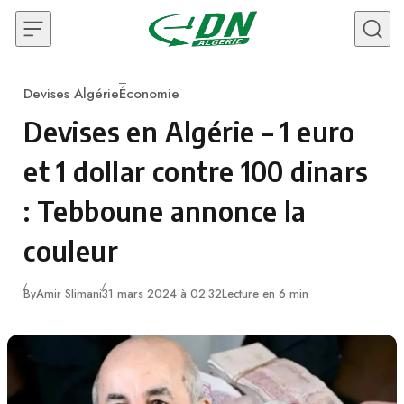
Skip to content
Devises Algérie
Économie
Category
Devises en Algérie – 1 euro
et 1 dollar contre 100 dinars
: Tebboune annonce la
couleur
By
Amir Slimani
31 mars 2024 à 02:32
Lecture en 6 min