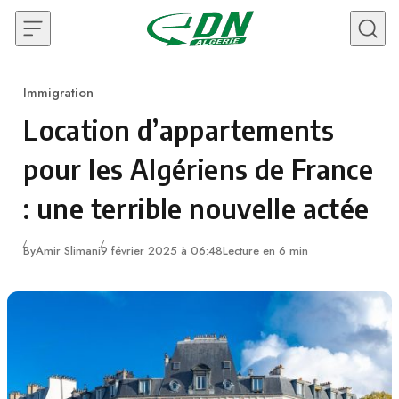
Skip to content
Immigration
Category
Location d’appartements
pour les Algériens de France
: une terrible nouvelle actée
By
Amir Slimani
9 février 2025 à 06:48
Lecture en 6 min