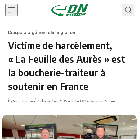
Skip to content
Diaspora algérienne
Immigration
Category
Victime de harcèlement,
« La Feuille des Aurès » est
la boucherie-traiteur à
soutenir en France
By
Amir Slimani
17 décembre 2024 à 14:02
Lecture en 5 min