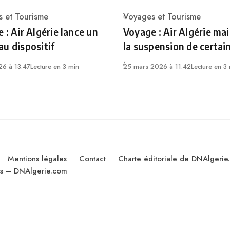
 et Tourisme
Voyages et Tourisme
ry
Category
 : Air Algérie lance un
Voyage : Air Algérie ma
u dispositif
la suspension de certai
26 à 13:47
Lecture en 3 min
25 mars 2026 à 11:42
Lecture en 3
Mentions légales
Contact
Charte éditoriale de DNAlgerie
les – DNAlgerie.com