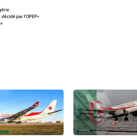
gérie
t décidé par l’OPEP+
 »