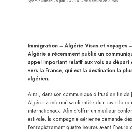
By
Amir Slimani
25 juin 2023 à 17:50
Lecture en 3 min
Immigration – Algérie Visas et voyages
Algérie a récemment publié un communiqué,
appel important relatif aux vols au départ d
vers la
France
, qui est la destination la pl
algérien.
Ainsi, dans son communiqué diffusé en fin de
Algérie a informé sa clientèle du nouvel horai
internationaux. Afin d’offrir un meilleur confo
estivale, la compagnie aérienne demande déso
l’enregistrement quatre heures avant l’heure d