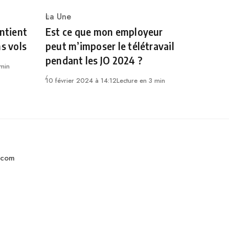
La Une
Category
intient
Est ce que mon employeur
ns vols
peut m’imposer le télétravail
pendant les JO 2024 ?
 min
10 février 2024 à 14:12
Lecture en 3 min
.com