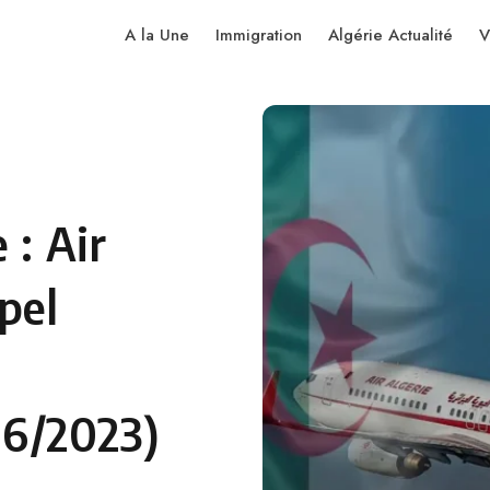
A la Une
Immigration
Algérie Actualité
V
 : Air
pel
6/2023)