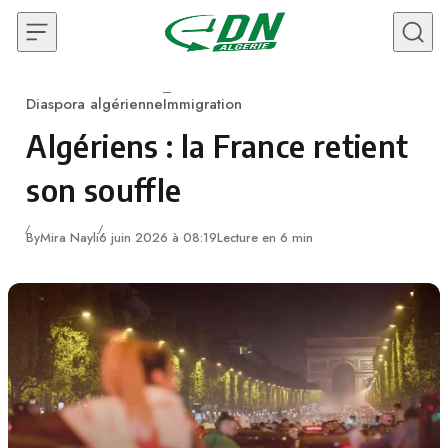
Skip to content
Diaspora algérienne
Immigration
Category
Algériens : la France retient
son souffle
By
Mira Nayli
6 juin 2026 à 08:19
Lecture en 6 min