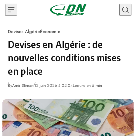
Skip to content
Devises Algérie
Économie
Category
Devises en Algérie : de
nouvelles conditions mises
en place
By
Amir Slimani
12 juin 2026 à 02:04
Lecture en 5 min