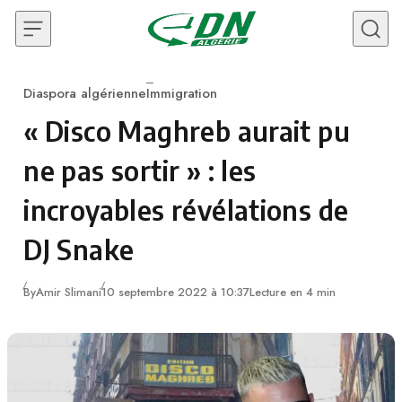
Skip to content
Diaspora algérienne
Immigration
Category
« Disco Maghreb aurait pu
ne pas sortir » : les
incroyables révélations de
DJ Snake
By
Amir Slimani
10 septembre 2022 à 10:37
Lecture en 4 min