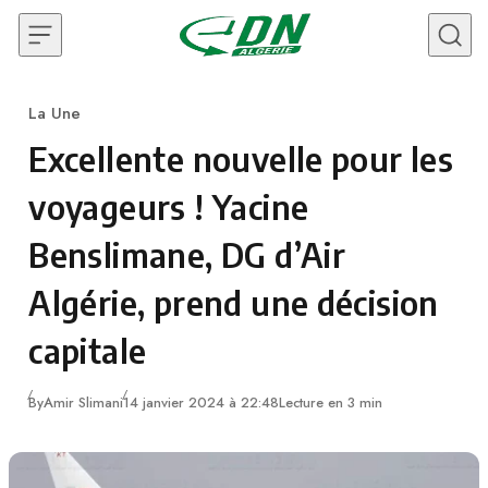
Skip to content
La Une
Category
Excellente nouvelle pour les
voyageurs ! Yacine
Benslimane, DG d’Air
Algérie, prend une décision
capitale
By
Amir Slimani
14 janvier 2024 à 22:48
Lecture en 3 min