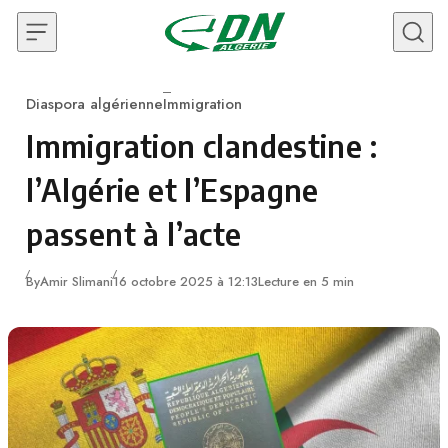
Skip to content
Diaspora algérienne
Immigration
Category
Immigration clandestine :
l’Algérie et l’Espagne
passent à l’acte
By
Amir Slimani
16 octobre 2025 à 12:13
Lecture en 5 min