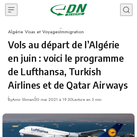
Skip to content
Algérie Visas et Voyages
Immigration
Category
Vols au départ de l’Algérie
en juin : voici le programme
de Lufthansa, Turkish
Airlines et de Qatar Airways
By
Amir Slimani
30 mai 2021 à 19:30
Lecture en 3 min