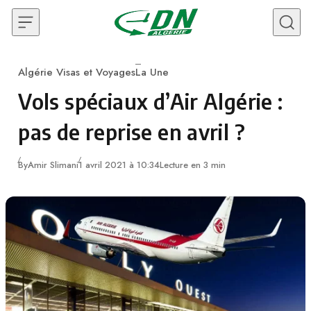
Skip to content
Algérie Visas et Voyages
La Une
Category
Vols spéciaux d’Air Algérie :
pas de reprise en avril ?
By
Amir Slimani
1 avril 2021 à 10:34
Lecture en 3 min