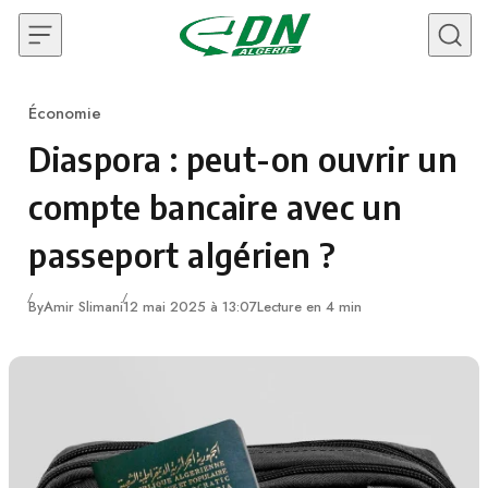
Skip to content
Économie
Category
Diaspora : peut-on ouvrir un
compte bancaire avec un
passeport algérien ?
By
Amir Slimani
12 mai 2025 à 13:07
Lecture en 4 min