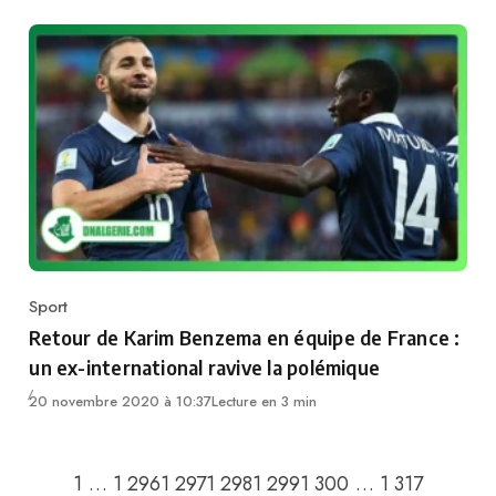
Sport
Category
Retour de Karim Benzema en équipe de France :
un ex-international ravive la polémique
20 novembre 2020 à 10:37
Lecture en 3 min
Go to the previous page
Go to th
1
…
1 296
1 297
1 298
1 299
1 300
…
1 317