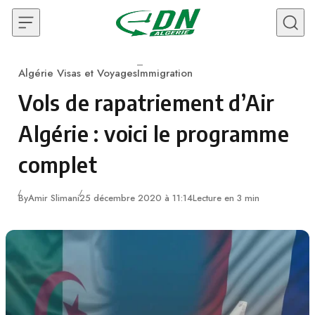
Skip to content
Algérie Visas et Voyages
Immigration
Category
Vols de rapatriement d’Air
Algérie : voici le programme
complet
By
Amir Slimani
25 décembre 2020 à 11:14
Lecture en 3 min