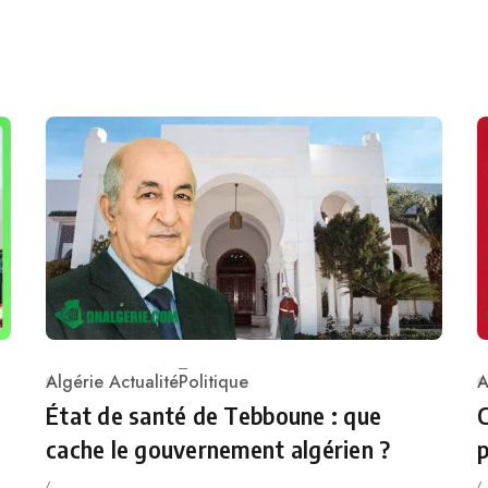
Algérie Actualité
Politique
A
Category
C
État de santé de Tebboune : que
C
cache le gouvernement algérien ?
p