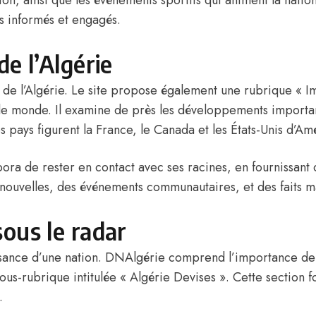
ntion, ainsi que les événements sportifs qui animent la natio
s informés et engagés.
e l’Algérie
s de l’Algérie. Le site propose également une rubrique «
I
rs le monde. Il examine de près les développements importa
pays figurent la France, le Canada et les États-Unis d’Am
ra de rester en contact avec ses racines, en fournissant d
s nouvelles, des événements communautaires, et des faits m
ous le radar
oissance d’une nation. DNAlgérie comprend l’importance d
us-rubrique intitulée « Algérie Devises ». Cette section f
.