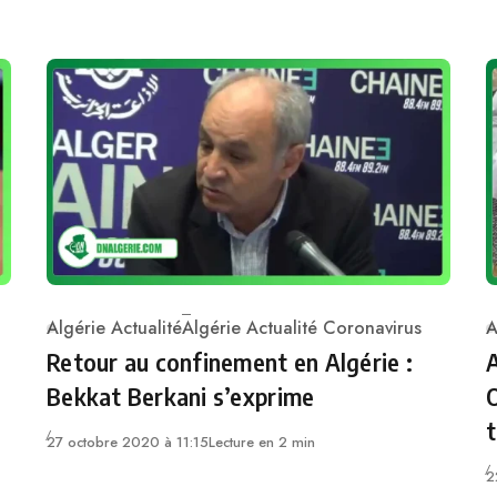
Algérie Actualité
Algérie Actualité Coronavirus
A
Category
C
Retour au confinement en Algérie :
A
Bekkat Berkani s’exprime
O
t
27 octobre 2020 à 11:15
Lecture en 2 min
2