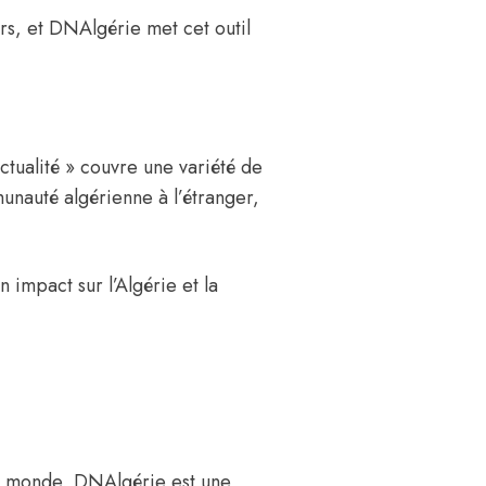
urs, et DNAlgérie met cet outil
tualité
» couvre une variété de
munauté algérienne à l’étranger,
 impact sur l’Algérie et la
 le monde, DNAlgérie est une