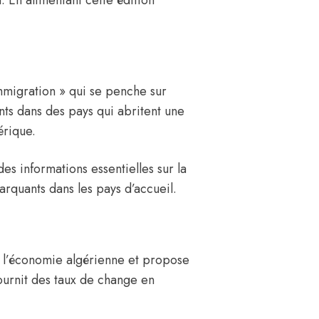
n. En alimentant cette édition
mmigration
» qui se penche sur
nts dans des pays qui abritent une
érique.
es informations essentielles sur la
arquants dans les pays d’accueil.
e l’économie algérienne et propose
ournit des taux de change en