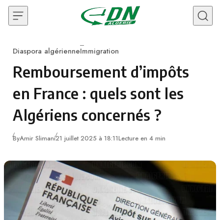
Skip to content
Diaspora algérienne
Immigration
Category
Remboursement d’impôts
en France : quels sont les
Algériens concernés ?
By
Amir Slimani
21 juillet 2025 à 18:11
Lecture en 4 min