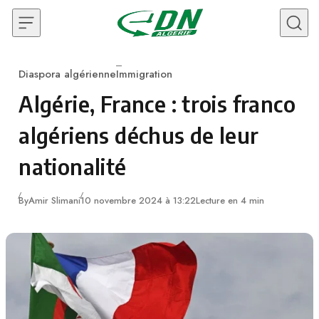
Skip to content
Diaspora algérienne
Immigration
Category
Algérie, France : trois franco
algériens déchus de leur
nationalité
By
Amir Slimani
10 novembre 2024 à 13:22
Lecture en 4 min